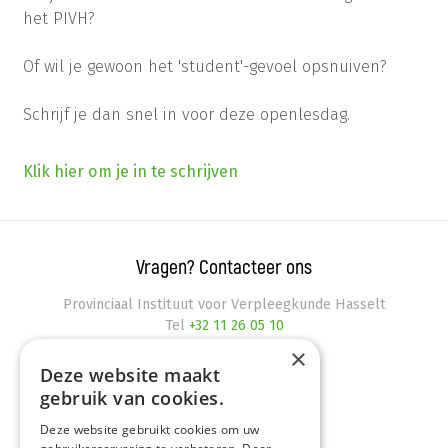
het PIVH?
Of wil je gewoon het 'student'-gevoel opsnuiven?
Schrijf je dan snel in voor deze openlesdag.
Klik hier om je in te schrijven
Vragen? Contacteer ons
Provinciaal Instituut voor Verpleegkunde Hasselt
Tel
+32 11 26 05 10
info@pivh.be
×
Kunstlaan 1
,
3500
Hasselt
Deze website maakt
gebruik van cookies.
Deze website gebruikt cookies om uw