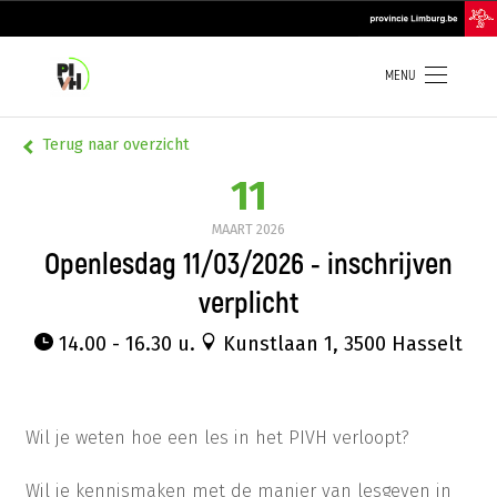
Overslaan
top
en
navigation
naar
de
inhoud
MENU
gaan
Terug naar overzicht
11
MAART
2026
Openlesdag 11/03/2026 - inschrijven
verplicht
14.00 - 16.30 u.
Kunstlaan 1, 3500 Hasselt
Wil je weten hoe een les in het PIVH verloopt?
Wil je kennismaken met de manier van lesgeven in