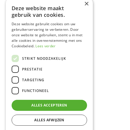
×
Deze website maakt
gebruik van cookies.
Footer
Home
midden
Deze website gebruikt cookies om uw
Jouw school
gebruikerservaring te verbeteren. Door
Onze opleidingen
onze website te gebruiken, stemt u in met
Navormingen
alle cookies in overeenstemming met ons
Schrijf je in
Cookiebeleid.
Lees verder
Footer
Contact
navigation
STRIKT NOODZAKELIJK
2
Sitemap
PRESTATIE
Footer
Copyright ©
TARGETING
onder
PIVH
Sitemap
FUNCTIONEEL
Privacy policy
Cookiebeleid
ALLES ACCEPTEREN
Webdesign
Novation
ALLES AFWIJZEN